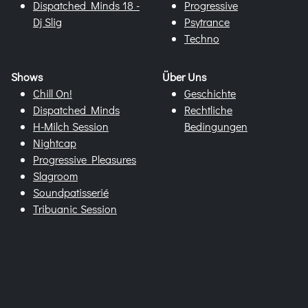
Dispatched Minds 18 -
Progressive
Dj Slig
Psytrance
Techno
Shows
Über Uns
Chill On!
Geschichte
Dispatched Minds
Rechtliche
H-Milch Session
Bedingungen
Nightcap
Progressive Pleasures
Slagroom
Soundpatisserié
Tribuanic Session