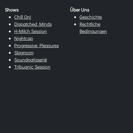
Shows
Über Uns
Chill On!
Geschichte
Dispatched Minds
Rechtliche
H-Milch Session
Bedingungen
Nightcap
Progressive Pleasures
Slagroom
Soundpatisserié
Tribuanic Session