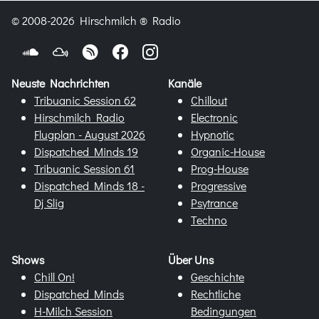
© 2008-2026 Hirschmilch ® Radio
Neuste Nachrichten
Kanäle
Tribuanic Session 62
Chillout
Hirschmilch Radio
Electronic
Flugplan - August 2026
Hypnotic
Dispatched Minds 19
Organic-House
Tribuanic Session 61
Prog-House
Dispatched Minds 18 -
Progressive
Dj Slig
Psytrance
Techno
Shows
Über Uns
Chill On!
Geschichte
Dispatched Minds
Rechtliche
H-Milch Session
Bedingungen