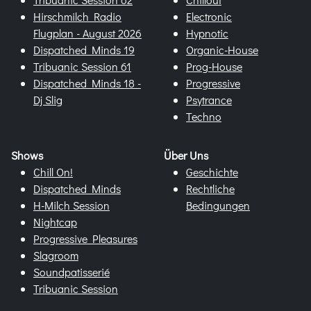
Hirschmilch Radio
Electronic
Flugplan - August 2026
Hypnotic
Dispatched Minds 19
Organic-House
Tribuanic Session 61
Prog-House
Dispatched Minds 18 -
Progressive
Dj Slig
Psytrance
Techno
Shows
Über Uns
Chill On!
Geschichte
Dispatched Minds
Rechtliche
H-Milch Session
Bedingungen
Nightcap
Progressive Pleasures
Slagroom
Soundpatisserié
Tribuanic Session