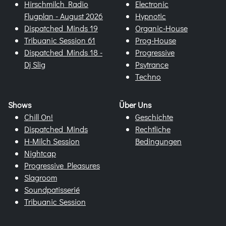
Hirschmilch Radio
Electronic
Flugplan - August 2026
Hypnotic
Dispatched Minds 19
Organic-House
Tribuanic Session 61
Prog-House
Dispatched Minds 18 -
Progressive
Dj Slig
Psytrance
Techno
Shows
Über Uns
Chill On!
Geschichte
Dispatched Minds
Rechtliche
H-Milch Session
Bedingungen
Nightcap
Progressive Pleasures
Slagroom
Soundpatisserié
Tribuanic Session