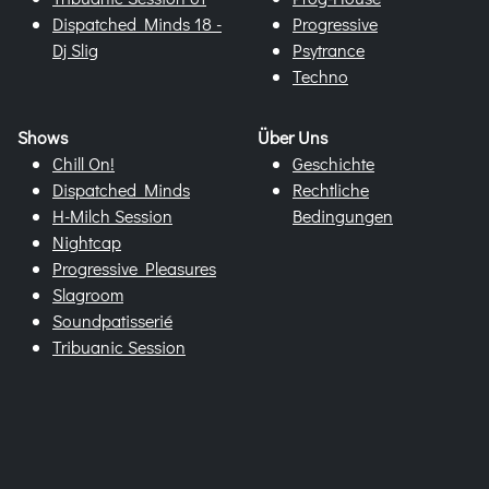
Dispatched Minds 18 -
Progressive
Dj Slig
Psytrance
Techno
Shows
Über Uns
Chill On!
Geschichte
Dispatched Minds
Rechtliche
H-Milch Session
Bedingungen
Nightcap
Progressive Pleasures
Slagroom
Soundpatisserié
Tribuanic Session