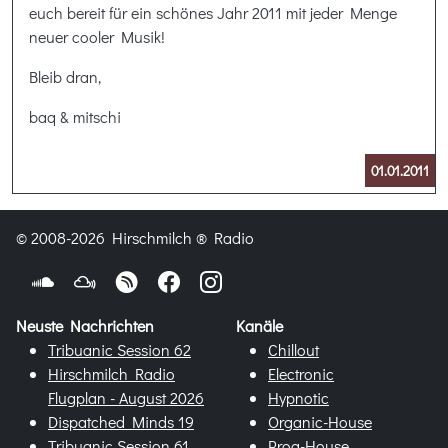
euch bereit für ein schönes Jahr 2011 mit jeder Menge
neuer cooler Musik!
Bleib dran,
baq & mitschi
01.01.2011
© 2008-2026 Hirschmilch ® Radio
Neuste Nachrichten
Kanäle
Tribuanic Session 62
Chillout
Hirschmilch Radio
Electronic
Flugplan - August 2026
Hypnotic
Dispatched Minds 19
Organic-House
Tribuanic Session 61
Prog-House