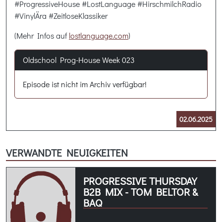
#ProgressiveHouse #LostLanguage #HirschmilchRadio
#VinylÄra #ZeitloseKlassiker
(Mehr Infos auf
lostlanguage.com
)
Oldschool Prog-House Week 023
Episode ist nicht im Archiv verfügbar!
02.06.2025
VERWANDTE NEUIGKEITEN
PROGRESSIVE THURSDAY
B2B MIX - TOM BELTOR &
BAQ