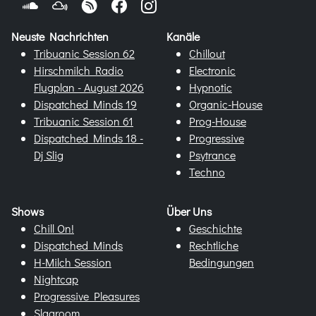
Neuste Nachrichten
Kanäle
Tribuanic Session 62
Chillout
Hirschmilch Radio
Electronic
Flugplan - August 2026
Hypnotic
Dispatched Minds 19
Organic-House
Tribuanic Session 61
Prog-House
Dispatched Minds 18 -
Progressive
Dj Slig
Psytrance
Techno
Shows
Über Uns
Chill On!
Geschichte
Dispatched Minds
Rechtliche
H-Milch Session
Bedingungen
Nightcap
Progressive Pleasures
Slagroom