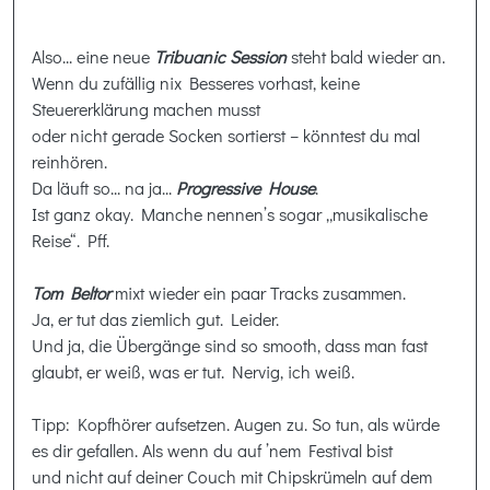
Also... eine neue
Tribuanic Session
steht bald wieder an.
Wenn du zufällig nix Besseres vorhast, keine
Steuererklärung machen musst
oder nicht gerade Socken sortierst –
könntest du mal
reinhören.
Da läuft so... na ja...
Progressive House
.
Ist ganz okay. Manche nennen’s sogar „musikalische
Reise“. Pff.
Tom Beltor
mixt wieder ein paar Tracks zusammen.
Ja, er tut das ziemlich gut. Leider.
Und ja, die Übergänge sind so smooth, dass man fast
glaubt, er weiß, was er tut. Nervig, ich weiß.
Tipp: Kopfhörer aufsetzen. Augen zu. So tun, als würde
es dir gefallen. Als wenn du auf ’nem Festival bist
und nicht auf deiner Couch mit Chipskrümeln auf dem