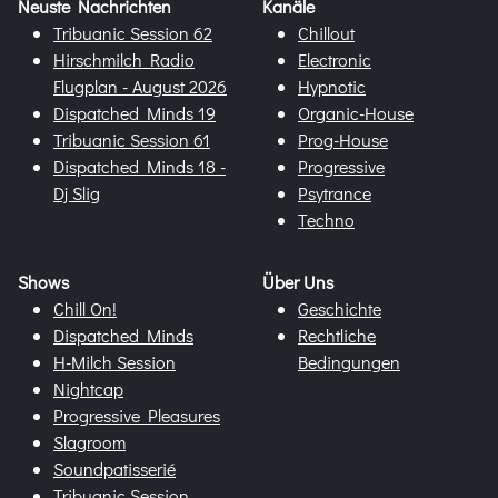
Neuste Nachrichten
Kanäle
Tribuanic Session 62
Chillout
Hirschmilch Radio
Electronic
Flugplan - August 2026
Hypnotic
Dispatched Minds 19
Organic-House
Tribuanic Session 61
Prog-House
Dispatched Minds 18 -
Progressive
Dj Slig
Psytrance
Techno
Shows
Über Uns
Chill On!
Geschichte
Dispatched Minds
Rechtliche
H-Milch Session
Bedingungen
Nightcap
Progressive Pleasures
Slagroom
Soundpatisserié
Tribuanic Session