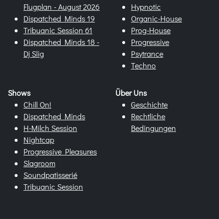
Flugplan - August 2026
Hypnotic
Dispatched Minds 19
Organic-House
Tribuanic Session 61
Prog-House
Dispatched Minds 18 -
Progressive
Dj Slig
Psytrance
Techno
Shows
Über Uns
Chill On!
Geschichte
Dispatched Minds
Rechtliche
H-Milch Session
Bedingungen
Nightcap
Progressive Pleasures
Slagroom
Soundpatisserié
Tribuanic Session