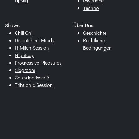
Dj Slig
Psytrance
Techno
Shows
Über Uns
Chill On!
Geschichte
Dispatched Minds
Rechtliche
H-Milch Session
Bedingungen
Nightcap
Progressive Pleasures
Slagroom
Soundpatisserié
Tribuanic Session