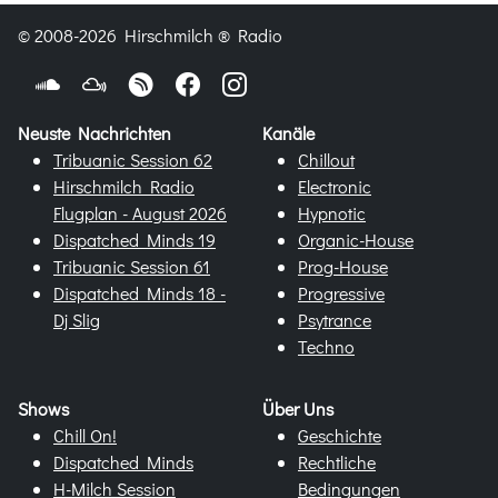
© 2008-2026 Hirschmilch ® Radio
Neuste Nachrichten
Kanäle
Tribuanic Session 62
Chillout
Hirschmilch Radio
Electronic
Flugplan - August 2026
Hypnotic
Dispatched Minds 19
Organic-House
Tribuanic Session 61
Prog-House
Dispatched Minds 18 -
Progressive
Dj Slig
Psytrance
Techno
Shows
Über Uns
Chill On!
Geschichte
Dispatched Minds
Rechtliche
H-Milch Session
Bedingungen