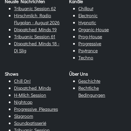
Neuste Nachrichten
Kanäle
Tribuanic Session 62
Chillout
Hirschmilch Radio
Electronic
Flugplan - August 2026
Hypnotic
Dispatched Minds 19
Organic-House
Tribuanic Session 61
Prog-House
Dispatched Minds 18 -
Progressive
Dj Slig
Psytrance
Techno
Shows
Über Uns
Chill On!
Geschichte
Dispatched Minds
Rechtliche
H-Milch Session
Bedingungen
Nightcap
Progressive Pleasures
Slagroom
Soundpatisserié
Tribuanic Session