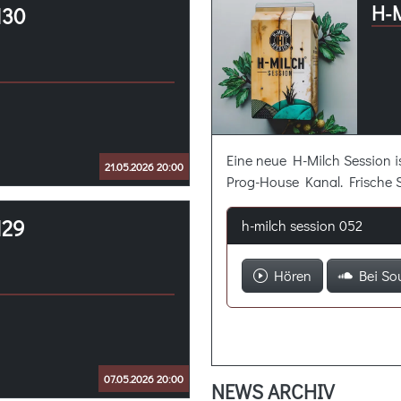
H-
130
Eine neue H-Milch Session 
21.05.2026 20:00
Prog-House Kanal. Frische 
129
h-milch session 052
Hören
Bei So
07.05.2026 20:00
NEWS ARCHIV