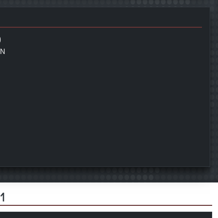
)
ON
1