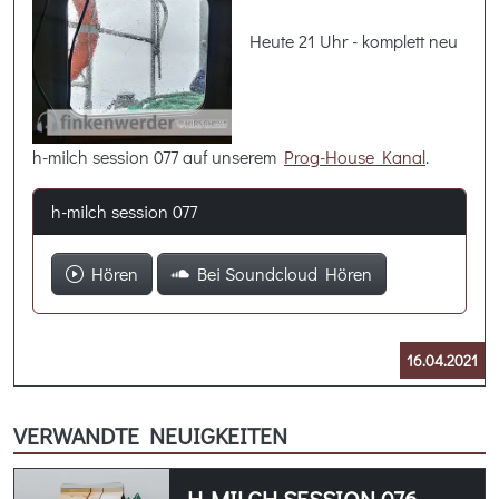
Heute 21 Uhr - komplett neu
h-milch session 077 auf unserem
Prog-House Kanal
.
h-milch session 077
Hören
Bei Soundcloud Hören
16.04.2021
VERWANDTE NEUIGKEITEN
H-MILCH SESSION 076