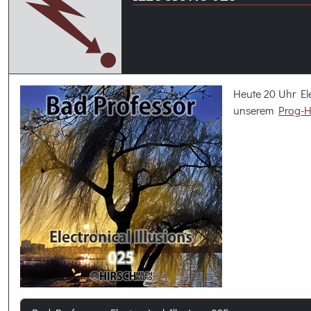
Heute 20 Uhr Ele
unserem
Prog-H