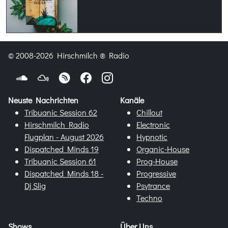
© 2008-2026 Hirschmilch ® Radio
Neuste Nachrichten
Kanäle
Tribuanic Session 62
Chillout
Hirschmilch Radio
Electronic
Flugplan - August 2026
Hypnotic
Dispatched Minds 19
Organic-House
Tribuanic Session 61
Prog-House
Dispatched Minds 18 -
Progressive
Dj Slig
Psytrance
Techno
Shows
Über Uns