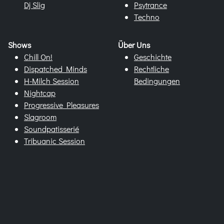
Dj Slig
Psytrance
Techno
Shows
Über Uns
Chill On!
Geschichte
Dispatched Minds
Rechtliche
H-Milch Session
Bedingungen
Nightcap
Progressive Pleasures
Slagroom
Soundpatisserié
Tribuanic Session