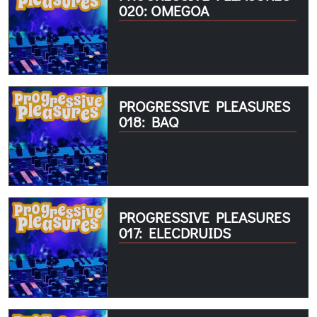
020: OMEGOA
PROGRESSIVE PLEASURES
018: BAQ
PROGRESSIVE PLEASURES
017: ELECDRUIDS