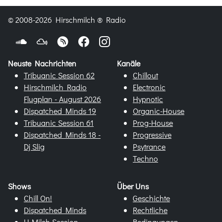
© 2008-2026 Hirschmilch ® Radio
Neuste Nachrichten
Kanäle
Tribuanic Session 62
Chillout
Hirschmilch Radio
Electronic
Flugplan - August 2026
Hypnotic
Dispatched Minds 19
Organic-House
Tribuanic Session 61
Prog-House
Dispatched Minds 18 -
Progressive
Dj Slig
Psytrance
Techno
Shows
Über Uns
Chill On!
Geschichte
Dispatched Minds
Rechtliche
H-Milch Session
Bedingungen