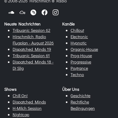
© 2008-2026 Hirschmilch ® Radio
Neuste Nachrichten
Kanäle
Tribuanic Session 62
Chillout
Hirschmilch Radio
Electronic
Flugplan - August 2026
Hypnotic
Dispatched Minds 19
Organic-House
Tribuanic Session 61
Prog-House
Dispatched Minds 18 -
Progressive
Dj Slig
Psytrance
Techno
Shows
Über Uns
Chill On!
Geschichte
Dispatched Minds
Rechtliche
H-Milch Session
Bedingungen
Nightcap