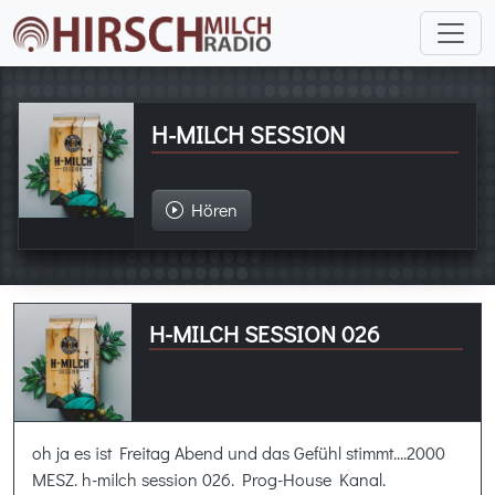
H-MILCH SESSION
Hören
H-MILCH SESSION 026
oh ja es ist Freitag Abend und das Gefühl stimmt....2000
MESZ. h-milch session 026. Prog-House Kanal.