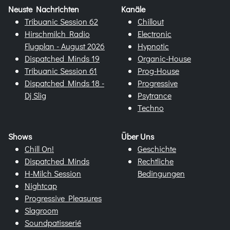
Neuste Nachrichten
Kanäle
Tribuanic Session 62
Chillout
Hirschmilch Radio
Electronic
Flugplan - August 2026
Hypnotic
Dispatched Minds 19
Organic-House
Tribuanic Session 61
Prog-House
Dispatched Minds 18 -
Progressive
Dj Slig
Psytrance
Techno
Shows
Über Uns
Chill On!
Geschichte
Dispatched Minds
Rechtliche
H-Milch Session
Bedingungen
Nightcap
Progressive Pleasures
Slagroom
Soundpatisserié