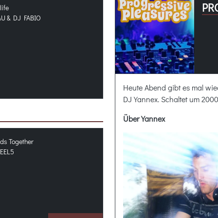
PR
life
U & DJ FABIO
Heute Abend gibt es mal wie
DJ Yannex. Schaltet um 20
Über Yannex
ds Together
EEL5