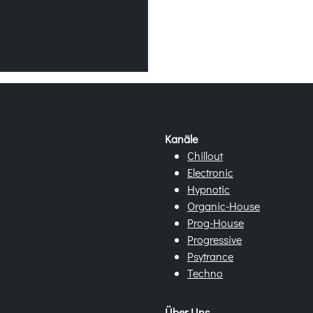
Kanäle
Chillout
Electronic
Hypnotic
Organic-House
Prog-House
Progressive
Psytrance
Techno
Über Uns