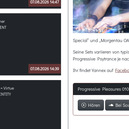
07.08.2026 14:47
ner
ENT
Special“ und „Morgentau OA
Seine Sets variieren von ty
Progressive Psytrance je na
07.08.2026 14:39
Ihr findet Yannex auf
Faceb
= Virtue
Progressive Pleasures 01
ENTITY
Hören
Bei So