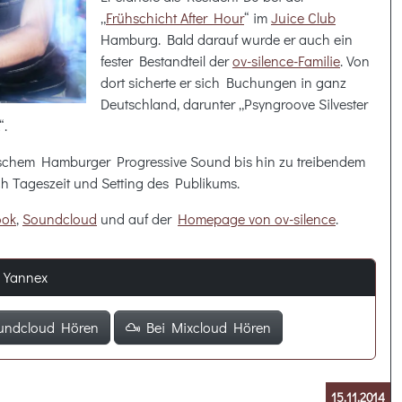
„
Frühschicht After Hour
“ im
Juice Club
Hamburg. Bald darauf wurde er auch ein
fester Bestandteil der
ov-silence-Familie
. Von
dort sicherte er sich Buchungen in ganz
Deutschland, darunter „Psyngroove Silvester
“.
pischem Hamburger Progressive Sound bis hin zu treibendem
ch Tageszeit und Setting des Publikums.
ook
,
Soundcloud
und auf der
Homepage von ov-silence
.
0 Yannex
undcloud Hören
Bei Mixcloud Hören
15.11.2014