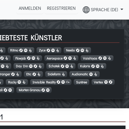
ANMELDEN
REGISTRIEREN
SPRACHE (DE)
IEBTESTE KÜNSTLER
Ritmo
Zyce
Neelix
Flowjob
Aerospace
Vaishiyas
Day Din
Echotek
Kularis
tranger
Etic
Sideform
Audiomatic
Rocky
Invisible Reality
Suntree
Vertex
li
Morten Granau
1