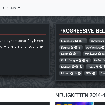
ÜBER UNS
PROGRESSIVE BEL
n und dynamische Rhythmen
Liquid Soul
Symphonix
al – Energie und Euphorie
Flegma
Ace Ventura
Nerso
Mindwave
Funky Dragon
Perfect S
Midimal
Phaxe
Monod
NOK
Fata
NEUIGKEITEN 2014-1