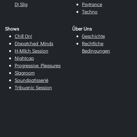
Dj Slig
Psytrance
Techno
Shows
Über Uns
Chill On!
Geschichte
Dispatched Minds
Rechtliche
H-Milch Session
Bedingungen
Nightcap
Progressive Pleasures
Slagroom
Soundpatisserié
Tribuanic Session