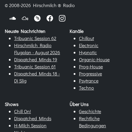
© 2008-2026 Hirschmilch ® Radio
Neuste Nachrichten
Kanäle
Tribuanic Session 62
Chillout
Hirschmilch Radio
Electronic
Flugplan - August 2026
Hypnotic
Dispatched Minds 19
Organic-House
Tribuanic Session 61
Prog-House
Dispatched Minds 18 -
Progressive
Dj Slig
Psytrance
Techno
Shows
Über Uns
Chill On!
Geschichte
Dispatched Minds
Rechtliche
H-Milch Session
Bedingungen