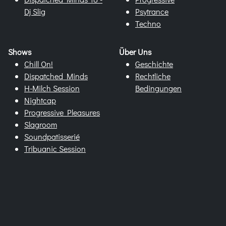
Dj Slig
Psytrance
Techno
Shows
Über Uns
Chill On!
Geschichte
Dispatched Minds
Rechtliche
H-Milch Session
Bedingungen
Nightcap
Progressive Pleasures
Slagroom
Soundpatisserié
Tribuanic Session