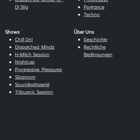
Dj Slig
Psytrance
Techno
Shows
Über Uns
Chill On!
Geschichte
Dispatched Minds
Rechtliche
H-Milch Session
Bedingungen
Nightcap
Progressive Pleasures
Slagroom
Soundpatisserié
Tribuanic Session